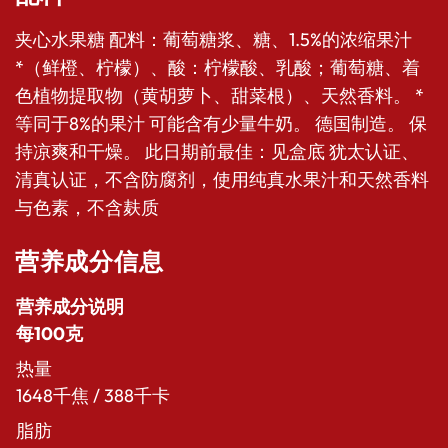
夹心水果糖 配料：葡萄糖浆、糖、1.5%的浓缩果汁
*（鲜橙、柠檬）、酸：柠檬酸、乳酸；葡萄糖、着
色植物提取物（黄胡萝卜、甜菜根）、天然香料。 *
等同于8%的果汁 可能含有少量牛奶。 德国制造。 保
持凉爽和干燥。 此日期前最佳：见盒底 犹太认证、
清真认证，不含防腐剂，使用纯真水果汁和天然香料
与色素，不含麸质
营养成分信息
营养成分说明
每100克
热量
1648千焦 / 388千卡
脂肪