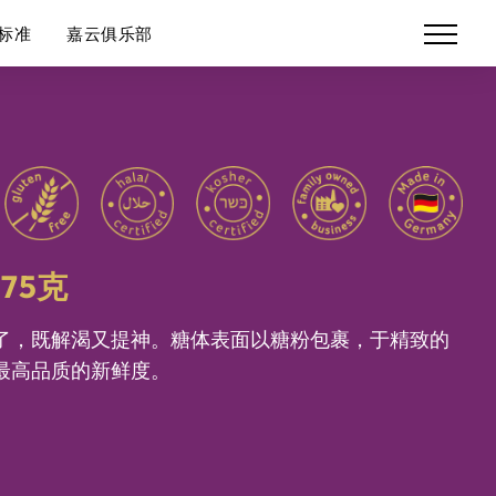
标准
嘉云俱乐部
175克
了，既解渴又提神。糖体表面以糖粉包裹，于精致的
最高品质的新鲜度。