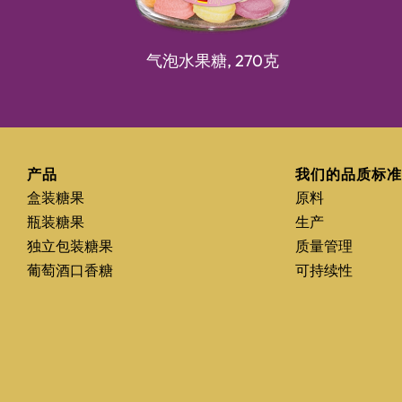
气泡水果糖,
270克
产品
我们的品质标
盒装糖果
原料
瓶装糖果
生产
独立包装糖果
质量管理
葡萄酒口香糖
可持续性