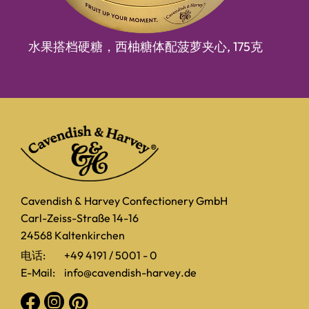
水果搭档硬糖，西柚糖体配菠萝夹心,
175克
Cavendish & Harvey Confectionery GmbH
Carl-Zeiss-Straße 14-16
24568 Kaltenkirchen
电话:
+49 4191 / 5001 - 0
E-Mail:
info@cavendish-harvey.de