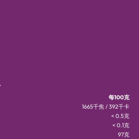
息
每100克
1665千焦 / 392千卡
< 0.5克
< 0.1克
97克