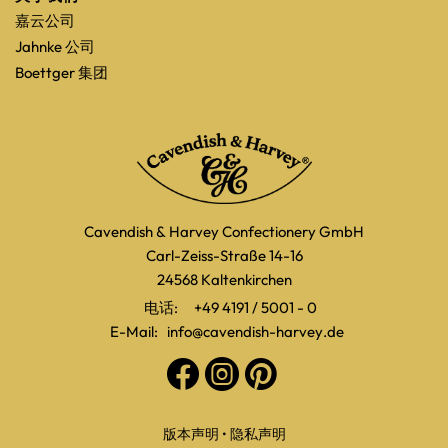
嘉云公司
Jahnke 公司
Boettger 集团
Cavendish & Harvey Confectionery GmbH
Carl-Zeiss-Straße 14-16
24568 Kaltenkirchen
电话:
+49 4191 / 5001 - 0
E-Mail:
info@cavendish-harvey.de
版本声明
•
隐私声明