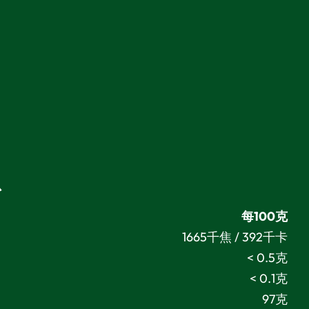
息
每100克
1665千焦 / 392千卡
< 0.5克
< 0.1克
97克