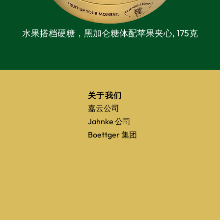
水果搭档硬糖，黑加仑糖体配苹果夹心,
175克
准
关于我们
嘉云公司
Jahnke 公司
Boettger 集团