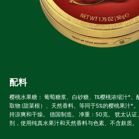
配料
樱桃水果糖： 葡萄糖浆、白砂糖、1%樱桃浓缩汁*
取物 (甜菜根）、天然香料。等同于5%的樱桃果汁*
持凉爽和干燥。 德国制造。 净重：50克。 犹太认
剂，使用纯真水果汁和天然香料与色素、不含麸质。