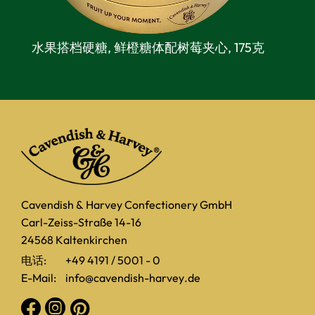
水果搭档硬糖, 鲜橙糖体配树莓夹心,
175克
Cavendish & Harvey Confectionery GmbH
Carl-Zeiss-Straße 14-16
24568 Kaltenkirchen
电话:
+49 4191 / 5001 - 0
E-Mail:
info@cavendish-harvey.de